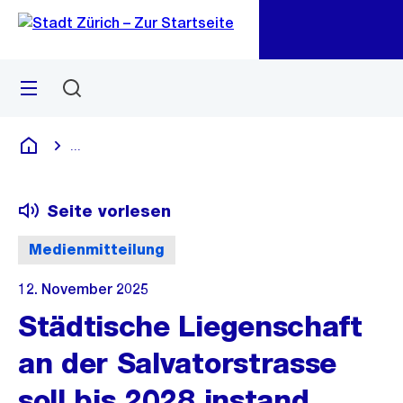
Zu
Zu
Sprunglink
Navigation
Menü
Suchen
M
öf
...
Blende alle Breadcrumbs ein
Deutsch
Seite vorlesen
Medienmitteilung
12. November 2025
Städtische Liegenschaft
an der Salvatorstrasse
soll bis 2028 instand