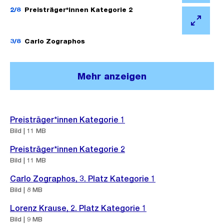
n
f
2/8
Preisträger*innen Kategorie 2
e
f
Ö
B
n
f
3/8
Carlo Zographos
i
e
f
l
B
n
d
Mehr anzeigen
i
e
i
l
B
n
d
i
G
Weitere
i
Preisträger*innen Kategorie 1
l
r
Informationen
n
Bild | 11 MB
d
o
G
i
Preisträger*innen Kategorie 2
s
r
Bild | 11 MB
n
s
o
G
Carlo Zographos, 3. Platz Kategorie 1
a
s
r
Bild | 8 MB
n
s
o
s
Lorenz Krause, 2. Platz Kategorie 1
a
s
i
Bild | 9 MB