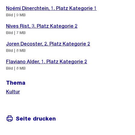
n
s
c
Noémi Dinerchtein, 1. Platz Kategorie 1
s
a
h
Bild | 9 MB
i
n
t
c
Nives Rist, 3. Platz Kategorie 2
s
h
Bild | 7 MB
i
t
c
Joren Decoster, 2. Platz Kategorie 2
Bild | 8 MB
h
t
Flaviano Alder, 1. Platz Kategorie 2
Bild | 8 MB
Thema
Kultur
Seite drucken