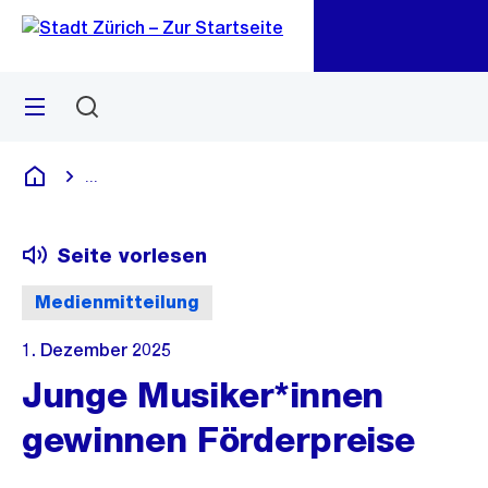
Zu
Zu
Sprunglink
Navigation
Menü
Suchen
M
öf
...
Blende alle Breadcrumbs ein
Deutsch
Seite vorlesen
Medienmitteilung
1. Dezember 2025
Junge Musiker*innen
gewinnen Förderpreise