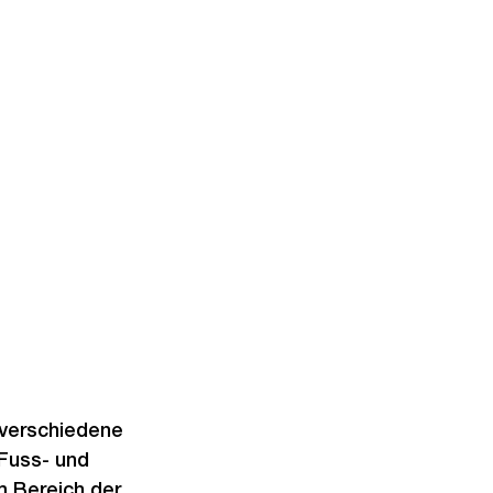
 verschiedene
 Fuss- und
m Bereich der