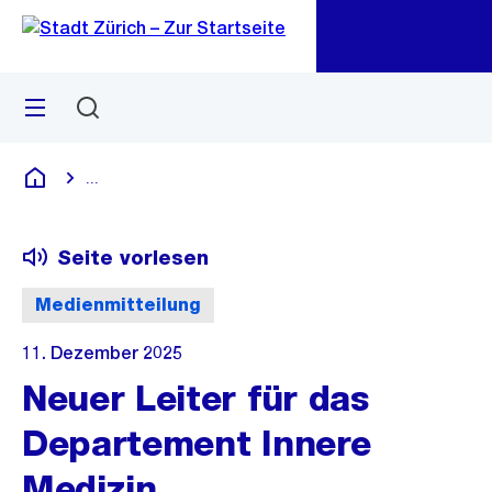
Zu
Zu
Sprunglink
Navigation
Menü
Suchen
M
öf
...
Blende alle Breadcrumbs ein
Deutsch
Seite vorlesen
Medienmitteilung
11. Dezember 2025
Neuer Leiter für das
Departement Innere
Medizin