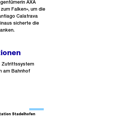
eigentümerin AXA
 zum Falken», um die
antiago Calatrava
naus sicherte die
ranken.
tionen
 Zutrittssystem
nen am Bahnhof
Ö
f
tation Stadelhofen