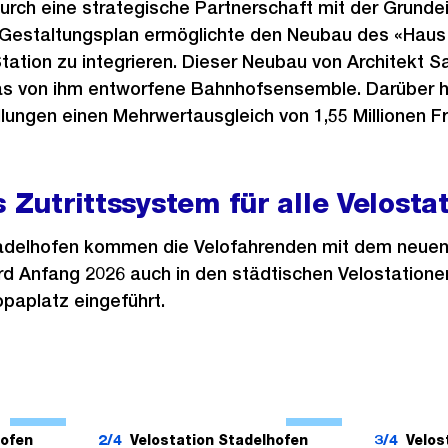
durch eine strategische Partnerschaft mit der Grund
er Gestaltungsplan ermöglichte den Neubau des «Haus
tation zu integrieren. Dieser Neubau von Architekt S
das von ihm entworfene Bahnhofsensemble. Darüber hi
lungen einen Mehrwertausgleich von 1,55 Millionen F
s Zutrittssystem für alle Velosta
Stadelhofen kommen die Velofahrenden mit dem neuen
ird Anfang 2026 auch in den städtischen Velostatio
paplatz eingeführt.
Ö
Ö
f
f
hofen
2/4
Velostation Stadelhofen
3/4
Velos