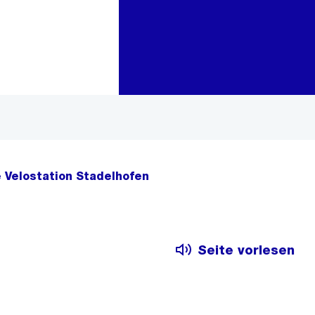
Zur Bereichsauswahl
Zum Inhalt
e Velostation Stadelhofen
Seite vorlesen