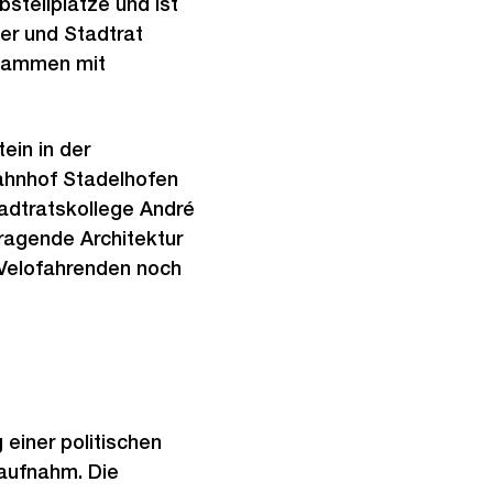
stellplätze und ist
er und Stadtrat
usammen mit
ein in der
Bahnhof Stadelhofen
tadtratskollege André
ragende Architektur
Velofahrenden noch
 einer politischen
 aufnahm. Die