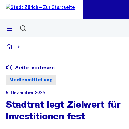
Zu
Zu
Sprunglink
Navigation
Menü
Suchen
M
öf
...
Blende alle Breadcrumbs ein
Deutsch
Seite vorlesen
Medienmitteilung
5. Dezember 2025
Stadtrat legt Zielwert für
Investitionen fest