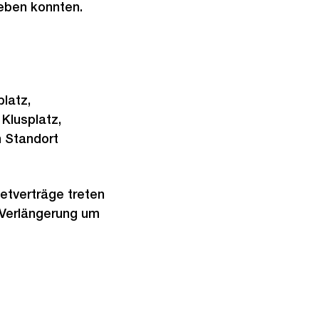
eben konnten.
latz,
 Klusplatz,
n Standort
ietverträge treten
f Verlängerung um