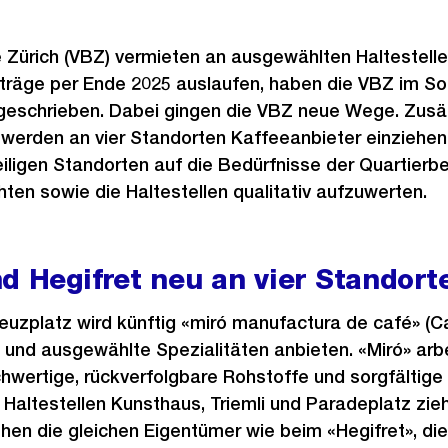
 Zürich (VBZ) vermieten an ausgewählten Haltestelle
träge per Ende 2025 auslaufen, haben die VBZ im S
geschrieben. Dabei gingen die VBZ neue Wege. Zusät
werden an vier Standorten Kaffeeanbieter einziehen. 
iligen Standorten auf die Bedürfnisse der Quartierb
ten sowie die Haltestellen qualitativ aufzuwerten.
d Hegifret neu an vier Standort
reuzplatz wird künftig «miró manufactura de café» 
und ausgewählte Spezialitäten anbieten. «Miró» arbe
hwertige, rückverfolgbare Rohstoffe und sorgfältige
 Haltestellen Kunsthaus, Triemli und Paradeplatz zieh
ehen die gleichen Eigentümer wie beim «Hegifret», die