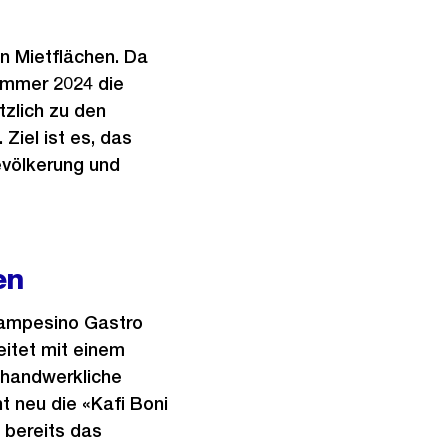
n Mietflächen. Da
ommer 2024 die
zlich zu den
Ziel ist es, das
evölkerung und
en
(Campesino Gastro
itet mit einem
 handwerkliche
t neu die «Kafi Boni
 bereits das