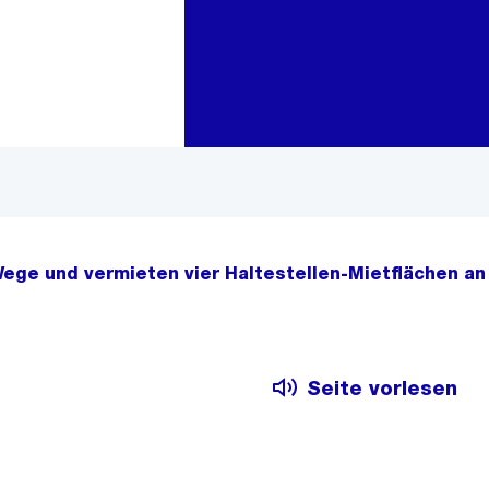
Zur Bereichsauswahl
Zum Inhalt
ge und vermieten vier Haltestellen-Mietflächen an 
Seite vorlesen