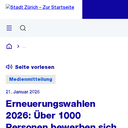
Zu
Zu
Sprunglink
Navigation
Menü
Suchen
M
öf
...
Blende alle Breadcrumbs ein
Deutsch
Seite vorlesen
Medienmitteilung
21. Januar 2026
Erneuerungswahlen
2026: Über 1000
Personen bewerben sich