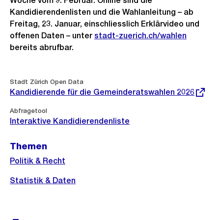
Woche vom 9. Februar. Online sind die
Kandidierendenlisten und die Wahlanleitung – ab
Freitag, 23. Januar, einschliesslich Erklärvideo und
offenen Daten – unter
stadt-zuerich.ch/wahlen
bereits abrufbar.
Weitere
Externer
Stadt Zürich Open Data
Link:
Informationen
Kandidierende für die Gemeinderatswahlen 2026
Abfragetool
Interaktive Kandidierendenliste
Themen
Politik & Recht
Statistik & Daten