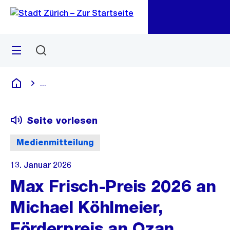
Zu
Zu
Sprunglink
Navigation
Menü
Suchen
M
öf
...
Blende alle Breadcrumbs ein
Deutsch
Seite vorlesen
Medienmitteilung
13. Januar 2026
Max Frisch-Preis 2026 an
Michael Köhlmeier,
Förderpreis an Ozan