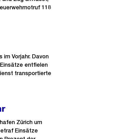
euerwehrnotruf 118
s im Vorjahr. Davon
 Einsätze entfielen
enst transportierte
hr
ghafen Zürich um
betraf Einsätze
n Prozent der