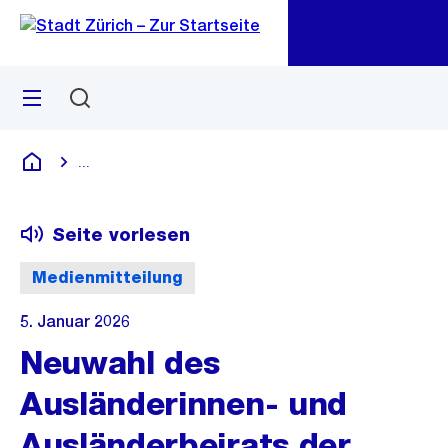
Zu
Zu
Sprunglink
Navigation
Menü
Suchen
M
öf
...
Blende alle Breadcrumbs ein
Deutsch
Seite vorlesen
Medienmitteilung
5. Januar 2026
Neuwahl des
Ausländerinnen- und
Ausländerbeirats der