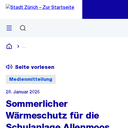
Zu
Zu
Sprunglink
Navigation
Menü
Suchen
M
öf
...
Blende alle Breadcrumbs ein
Deutsch
Seite vorlesen
Medienmitteilung
28. Januar 2026
Sommerlicher
Wärmeschutz für die
Schulanlage Allenmoos