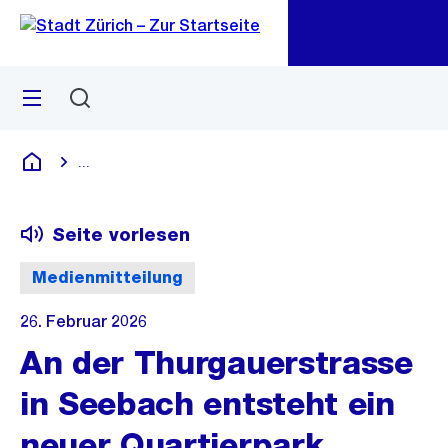
Zu
Zu
Sprunglink
Navigation
Menü
Suchen
M
öf
...
Blende alle Breadcrumbs ein
Deutsch
Seite vorlesen
Medienmitteilung
26. Februar 2026
An der Thurgauerstrasse
in Seebach entsteht ein
neuer Quartierpark