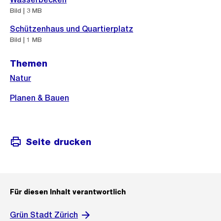
r
Bild | 3 MB
o
Schützenhaus und Quartierplatz
s
Bild | 1 MB
s
a
Themen
n
Natur
s
Planen & Bauen
i
c
h
Seite drucken
t
Für diesen Inhalt verantwortlich
Grün Stadt Zürich