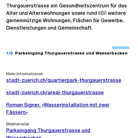
Thurgauerstrasse ein Gesundheitszentrum für das
Alter und Alterswohnungen sowie rund 650 weitere
gemeinnützige Wohnungen, Flächen für Gewerbe,
Dienstleistungen und Gemeinschaft.
Ö
f
1/2
Parkeingang Thurgauerstrasse und Wasserbecken
f
n
Weitere
Mehr Informationen
e
Informationen
stadt-zuerich.ch/quartierpark-thurgauerstrasse
B
stadt-zuerich.ch/areal-thurgauerstrasse
i
l
Roman Signer, «Wasserinstallation mit zwei
d
Fässern»
i
Bildmaterial
n
Parkeingang Thurgauerstrasse und
G
Wasserbecken