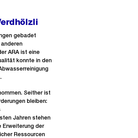
erdhölzli
ungen gebadet
n anderen
er ARA ist eine
alität konnte in den
 Abwasserreinigung
.
nommen. Seither ist
rderungen bleiben:
s
hsten Jahren stehen
 Erweiterung der
licher Ressourcen