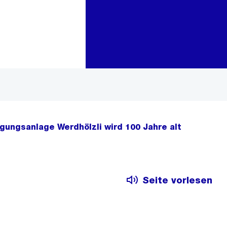
Zur Bereichsauswahl
Zum Inhalt
gungsanlage Werdhölzli wird 100 Jahre alt
Seite vorlesen