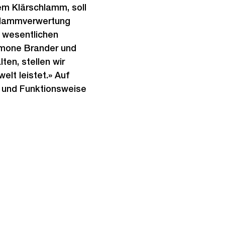
em Klärschlamm, soll
hlammverwertung
 wesentlichen
Simone Brander und
ten, stellen wir
elt leistet.» Auf
e und Funktionsweise