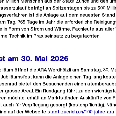
en Million Menschen aus der Stadt Zürich und den u
serzulauf beträgt an Spitzentagen bis zu 500 Millio
ngsverfahren ist die Anlage auf dem neuesten Stand
am Tag, 365 Tage im Jahr die erforderliche Reinigun
ie in Form von Strom und Wärme. Fachleute aus aller 
rne Technik im Praxiseinsatz zu begutachten.
st am 30. Mai 2026
iläum öffnet die ARA Werdhölzli am Samstag, 30. Mai
Jubiläumsfest kann die Anlage einen Tag lang koste
Riesenrad bietet den Besuchenden einen atemberaube
 grosse Areal. Ein Rundgang führt zu den wichtigst
ieren möchte, erhält an Marktständen Auskünfte von 
st auch für Verpflegung gesorgt (kostenpflichtig). Nä
ind auf der Webseite
stadt-zuerich.ch/100-jahre-ara