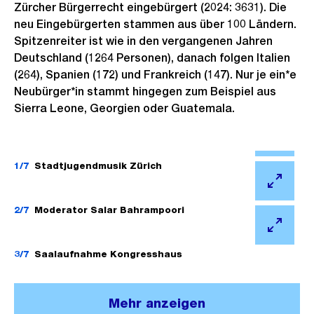
Zürcher Bürgerrecht eingebürgert (2024: 3631). Die
neu Eingebürgerten stammen aus über 100 Ländern.
Spitzenreiter ist wie in den vergangenen Jahren
Deutschland (1264 Personen), danach folgen Italien
(264), Spanien (172) und Frankreich (147). Nur je ein*e
Neubürger*in stammt hingegen zum Beispiel aus
Sierra Leone, Georgien oder Guatemala.
Ö
f
1/7
Stadtjugendmusik Zürich
f
Ö
n
f
2/7
Moderator Salar Bahrampoori
e
f
Ö
B
n
f
3/7
Saalaufnahme Kongresshaus
i
e
f
l
B
n
d
Mehr anzeigen
i
e