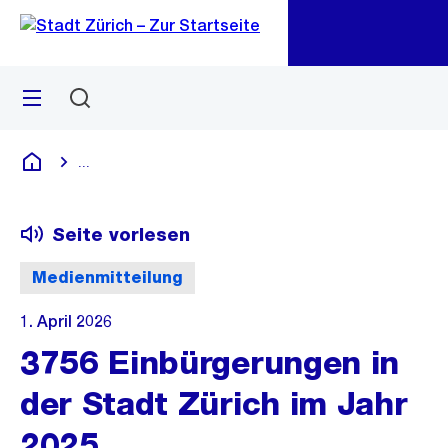
Zu
Zu
Sprunglink
Navigation
Menü
Suchen
M
öf
...
Blende alle Breadcrumbs ein
Deutsch
Seite vorlesen
Medienmitteilung
1. April 2026
3756 Einbürgerungen in
der Stadt Zürich im Jahr
2025