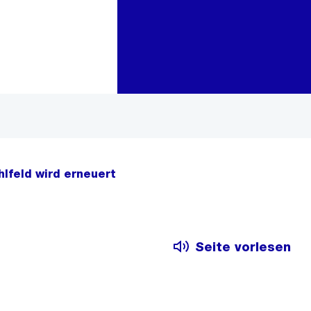
Zur Bereichsauswahl
Zum Inhalt
lfeld wird erneuert
Seite vorlesen