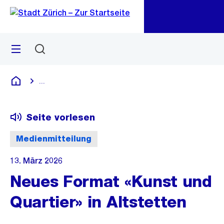
Zu
Zu
Sprunglink
Navigation
Menü
Suchen
M
öf
...
Blende alle Breadcrumbs ein
Deutsch
Seite vorlesen
Medienmitteilung
13. März 2026
Neues Format «Kunst und
Quartier» in Altstetten