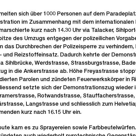
elten sich über 1000 Personen auf dem Paradeplatz
stration im Zusammenhang mit dem internationalen 
rschierte kurz nach 14.30 Uhr via Talacker, Sihlporte
itze des Umzugs entgegen der polizeilichen Vorgabe
m das Durchbrechen der Polizeisperre zu verhindern,
 und Reizstoffeinsatz. Dadurch kehrte der Demonst
a Sihlbrücke, Werdstrasse, Strassburgstrasse, Baden
g in die Ankerstrasse ab. Höhe Freyastrasse stopp
ierten Parolen und zündeten Feuerwerkskörper in R
hliessend setzte sich der Demonstrationszug wieder
Cramerstrasse, Rotwandstrasse, Stauffacherstrasse,
rstrasse, Langstrasse und schliesslich zum Helvetiap
menden kurz nach 16.15 Uhr ein.
ute kam es zu Sprayereien sowie Farbbeutelwürfen.
ündeten auch wiederholt pyrotechnische Gegenstän