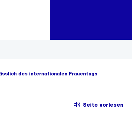
Zur Bereichsauswahl
Zum Inhalt
lässlich des internationalen Frauentags
Seite vorlesen