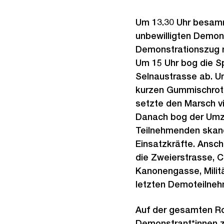
Um 13.30 Uhr besamm
unbewilligten Demon
Demonstrationszug ma
Um 15 Uhr bog die Sp
Selnaustrasse ab. U
kurzen Gummischrot-
setzte den Marsch vi
Danach bog der Umzu
Teilnehmenden skand
Einsatzkräfte. Ansc
die Zweierstrasse, 
Kanonengasse, Militä
letzten Demoteilneh
Auf der gesamten Ro
Demonstrant*innen z