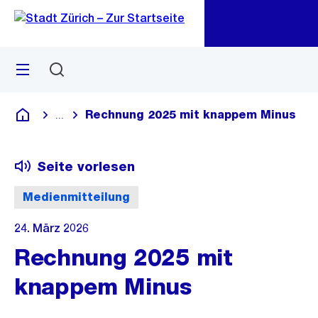
Zu
Zu
Sprunglink
Navigation
Menü
Suchen
M
öf
Rechnung 2025 mit knappem Minus
...
Blende alle Breadcrumbs ein
Deutsch
Seite vorlesen
Medienmitteilung
24. März 2026
Rechnung 2025 mit
knappem Minus