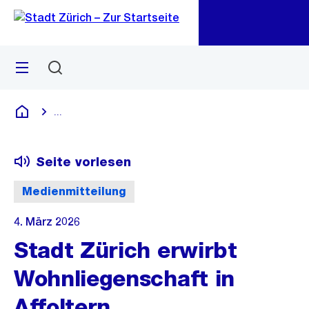
Zu
Zu
Sprunglink
Navigation
Menü
Suchen
M
öf
...
Blende alle Breadcrumbs ein
Deutsch
Seite vorlesen
Medienmitteilung
4. März 2026
Stadt Zürich erwirbt
Wohnliegenschaft in
Affoltern