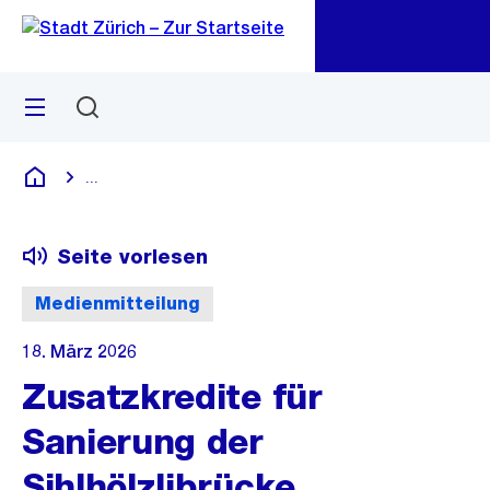
Zu
Zu
Sprunglink
Navigation
Menü
Suchen
M
öf
...
Blende alle Breadcrumbs ein
Deutsch
Seite vorlesen
Medienmitteilung
18. März 2026
Zusatzkredite für
Sanierung der
Sihlhölzlibrücke