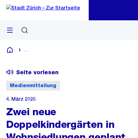
Zu
Zu
Sprunglink
Navigation
Menü
Suchen
M
öf
...
Blende alle Breadcrumbs ein
Deutsch
Seite vorlesen
Medienmitteilung
4. März 2026
Zwei neue
Doppelkindergärten in
Wohnsiedlungen geplant