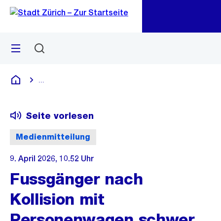
Zu
Zu
Sprunglink
Navigation
Menü
Suchen
M
öf
...
Blende alle Breadcrumbs ein
Deutsch
Seite vorlesen
Medienmitteilung
9. April 2026, 10.52 Uhr
Fussgänger nach
Kollision mit
Personenwagen schwer