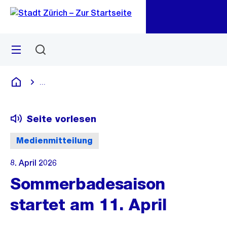
Zu
Zu
Sprunglink
Navigation
Menü
Suchen
M
öf
...
Blende alle Breadcrumbs ein
Deutsch
Seite vorlesen
Medienmitteilung
8. April 2026
Sommerbadesaison
startet am 11. April