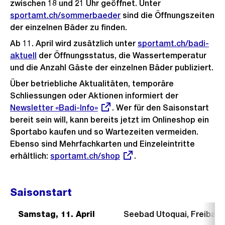
zwischen 18 und 21 Uhr geöffnet. Unter
sportamt.ch/sommerbaeder
sind die Öffnungszeiten
der einzelnen Bäder zu finden.
Ab 11. April wird zusätzlich unter
sportamt.ch/badi-
aktuell
der Öffnungsstatus, die Wassertemperatur
und die Anzahl Gäste der einzelnen Bäder publiziert.
Über betriebliche Aktualitäten, temporäre
Schliessungen oder Aktionen informiert der
Externer
Newsletter «Badi-Info»
. Wer für den Saisonstart
Link:
bereit sein will, kann bereits jetzt im Onlineshop ein
Sportabo kaufen und so Wartezeiten vermeiden.
Ebenso sind Mehrfachkarten und Einzeleintritte
erhältlich:
Externer
sportamt.ch/shop
.
Link:
Saisonstart
Samstag, 11. April
Seebad Utoquai, Freibad