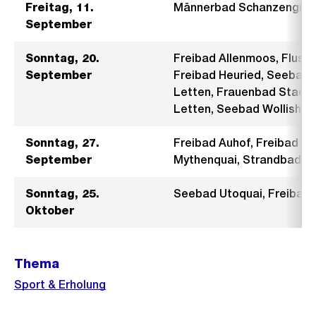
Freitag, 11.
Männerbad Schanzengra
September
Sonntag, 20.
Freibad Allenmoos, Flus
September
Freibad Heuried, Seebad 
Letten, Frauenbad Stadth
Letten, Seebad Wollishof
Sonntag, 27.
Freibad Auhof, Freibad L
September
Mythenquai, Strandbad T
Sonntag, 25.
Seebad Utoquai, Freibad
Oktober
Weitere
Thema
Informationen
Sport & Erholung