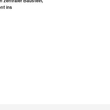
n zentraler Baustein,
nt ins