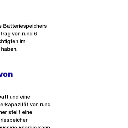
s Batteriespeichers
trag von rund 6
chtigten im
 haben.
 von
att und eine
erkapazität von rund
r stellt eine
eriespeicher
chüssige Energie kann