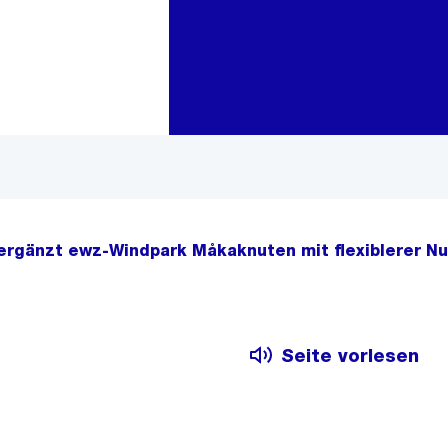
Zur Bereichsauswahl
Zum Inhalt
ergänzt ewz-Windpark Måkaknuten mit flexiblerer N
Seite vorlesen