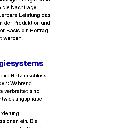
n die Nachfrage
euerbare Leistung das
n der Produktion und
er Basis ein Beitrag
et werden.
rgiesystems
 beim Netzanschluss
beit: Während
 verbreitet sind,
Entwicklungsphase.
örderung
sionen ein. Die