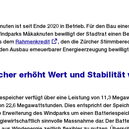
ten ist seit Ende 2020 in Betrieb. Für den Bau eine
indparks Måkaknuten bewilligt der Stadtrat einen Be
us dem
Externer
Rahmenkredit
, den die Zürcher Stimmbere
den Ausbau erneuerbarer Energieerzeugung bewilligt
Link:
cher erhöht Wert und Stabilität
espeicher verfügt über eine Leistung von 11,3 Megaw
on 22,6 Megawattstunden. Dies entspricht der Speich
e Erweiterung des Windparks um einen Batteriespeiche
giewirtschaftlich sinnvolle Massnahme dar. Der Batt
 aus Windenergie zeitlich flexibler zu nutzen. Übers