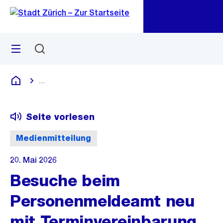
Zu
Zu
Sprunglink
Navigation
Menü
Suchen
M
öf
...
Blende alle Breadcrumbs ein
Deutsch
Seite vorlesen
Medienmitteilung
20. Mai 2026
Besuche beim
Personenmeldeamt neu
mit Terminvereinbarung