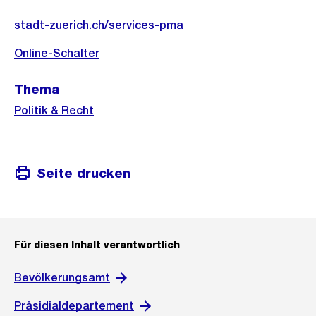
Weitere
stadt-zuerich.ch/services-pma
Informationen
Online-Schalter
Thema
Politik & Recht
Seite drucken
Für diesen Inhalt verantwortlich
Bevölkerungsamt
Präsidialdepartement