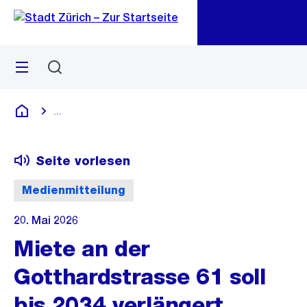
Zu
Zu
Sprunglink
Navigation
Menü
Suchen
M
öf
...
Blende alle Breadcrumbs ein
Deutsch
Seite vorlesen
Medienmitteilung
20. Mai 2026
Miete an der
Gotthardstrasse 61 soll
bis 2034 verlängert