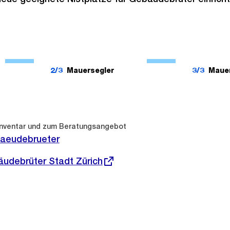
Ö
Ö
f
f
2/3
Mauersegler
3/3
Mauer
f
f
n
n
e
e
B
B
Inventar und zum Beratungsangebot
i
i
baeudebrueter
l
l
udebrüter Stadt Zürich
d
d
i
i
n
n
G
G
r
r