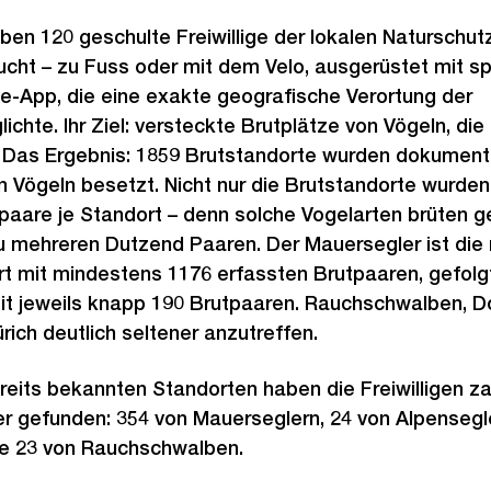
ben 120 geschulte Freiwillige der lokalen Naturschut
ht – zu Fuss oder mit dem Velo, ausgerüstet mit sp
e-App, die eine exakte geografische Verortung der
ichte. Ihr Ziel: versteckte Brutplätze von Vögeln, d
 Das Ergebnis: 1859 Brutstandorte wurden dokumenti
on Vögeln besetzt. Nicht nur die Brutstandorte wurden
tpaare je Standort – denn solche Vogelarten brüten 
zu mehreren Dutzend Paaren. Der Mauersegler ist die 
t mit mindestens 1176 erfassten Brutpaaren, gefolg
t jeweils knapp 190 Brutpaaren. Rauchschwalben, D
rich deutlich seltener anzutreffen.
reits bekannten Standorten haben die Freiwilligen z
r gefunden: 354 von Mauerseglern, 24 von Alpensegle
e 23 von Rauchschwalben.