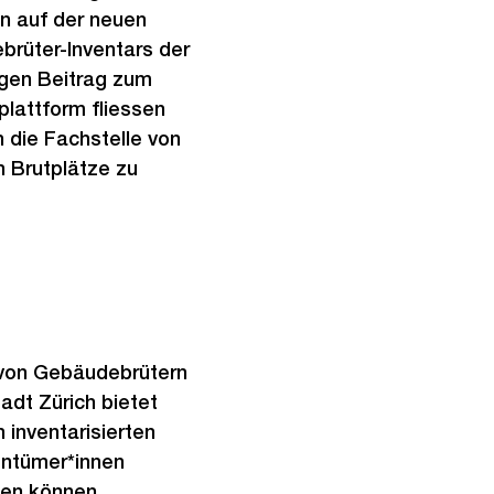
n auf der neuen
brüter-Inventars der
tigen Beitrag zum
lattform fliessen
 die Fachstelle von
 Brutplätze zu
e von Gebäudebrütern
adt Zürich bietet
inventarisierten
entümer*innen
hten können.