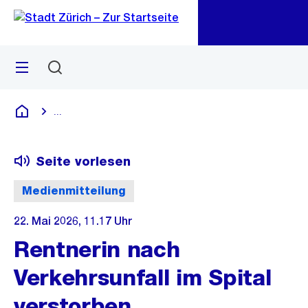
Zu
Zu
Sprunglink
Navigation
Menü
Suchen
M
öf
...
Blende alle Breadcrumbs ein
Deutsch
Seite vorlesen
Medienmitteilung
22. Mai 2026, 11.17 Uhr
Rentnerin nach
Verkehrsunfall im Spital
verstorben