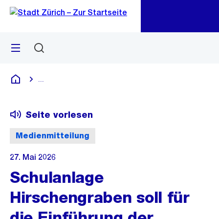
Zu
Zu
Sprunglink
Navigation
Menü
Suchen
M
öf
...
Blende alle Breadcrumbs ein
Deutsch
Seite vorlesen
Medienmitteilung
27. Mai 2026
Schulanlage
Hirschengraben soll für
die Einführung der