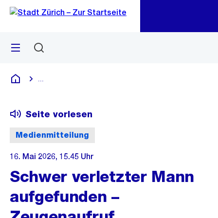
Zu
Zu
Sprunglink
Navigation
Menü
Suchen
M
öf
...
Blende alle Breadcrumbs ein
Deutsch
Seite vorlesen
Medienmitteilung
16. Mai 2026, 15.45 Uhr
Schwer verletzter Mann
aufgefunden –
Zeugenaufruf