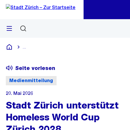
Zu
Zu
Sprunglink
Navigation
Menü
Suchen
M
öf
...
Blende alle Breadcrumbs ein
Deutsch
Seite vorlesen
Medienmitteilung
20. Mai 2026
Stadt Zürich unterstützt
Homeless World Cup
Zürich 2028