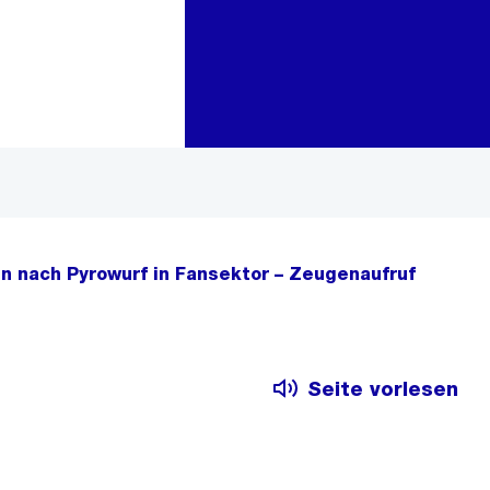
Zur Bereichsauswahl
Zum Inhalt
n nach Pyrowurf in Fansektor – Zeugenaufruf
Seite vorlesen