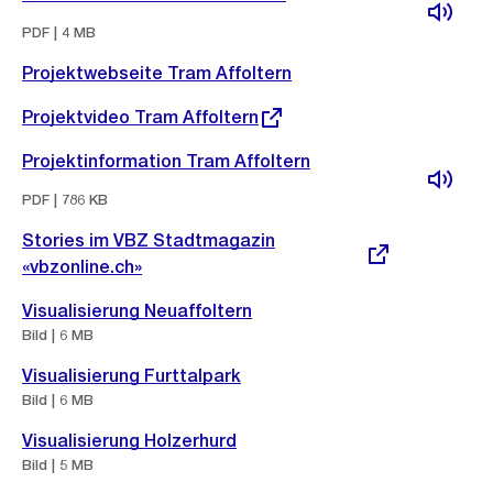
Informationen
PDF | 4 MB
Projektwebseite Tram Affoltern
Externer
Projektvideo Tram Affoltern
Link:
Projektinformation Tram Affoltern
PDF | 786 KB
Externer
Stories im VBZ Stadtmagazin
Link:
«vbzonline.ch»
Visualisierung Neuaffoltern
Bild | 6 MB
Visualisierung Furttalpark
Bild | 6 MB
Visualisierung Holzerhurd
Bild | 5 MB