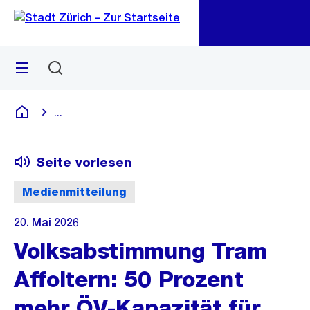
Zu
Zu
Sprunglink
Navigation
Menü
Suchen
M
öf
...
Blende alle Breadcrumbs ein
Deutsch
Seite vorlesen
Medienmitteilung
20. Mai 2026
Volksabstimmung Tram
Affoltern: 50 Prozent
mehr ÖV-Kapazität für