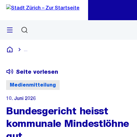
Zu
Zu
Sprunglink
Navigation
Menü
Suchen
M
öf
...
Blende alle Breadcrumbs ein
Deutsch
Seite vorlesen
Medienmitteilung
10. Juni 2026
Bundesgericht heisst
kommunale Mindestlöhne
gut