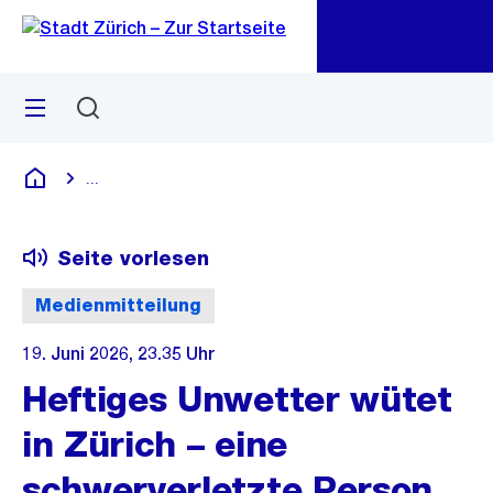
Zu
Zu
Sprunglink
Navigation
Menü
Suchen
M
öf
...
Blende alle Breadcrumbs ein
Deutsch
Seite vorlesen
Medienmitteilung
19. Juni 2026, 23.35 Uhr
Heftiges Unwetter wütet
in Zürich – eine
schwerverletzte Person