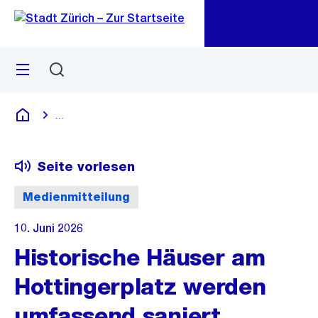
Zu
Zu
Sprunglink
Navigation
Menü
Suchen
M
öf
...
Blende alle Breadcrumbs ein
Deutsch
Seite vorlesen
Medienmitteilung
10. Juni 2026
Historische Häuser am
Hottingerplatz werden
umfassend saniert