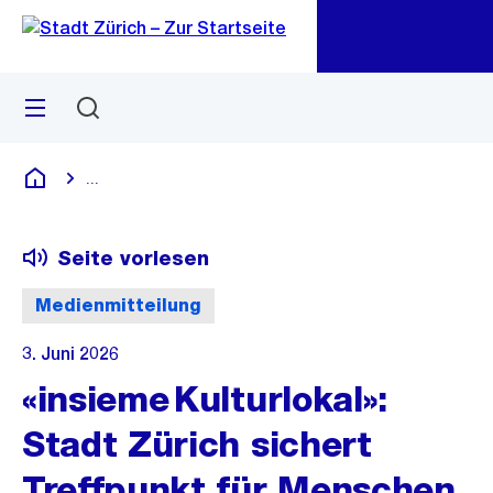
Zu
Zu
Sprunglink
Navigation
Menü
Suchen
M
öf
...
Blende alle Breadcrumbs ein
Deutsch
Seite vorlesen
Medienmitteilung
3. Juni 2026
«insieme Kulturlokal»:
Stadt Zürich sichert
Treffpunkt für Menschen