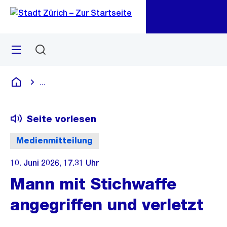
Zu
Zu
Sprunglink
Navigation
Menü
Suchen
M
öf
...
Blende alle Breadcrumbs ein
Deutsch
Seite vorlesen
Medienmitteilung
10. Juni 2026, 17.31 Uhr
Mann mit Stichwaffe
angegriffen und verletzt