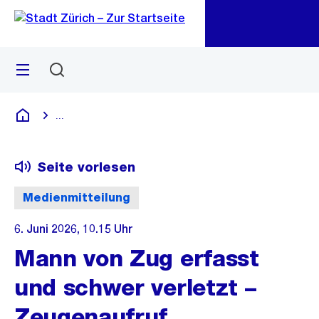
Zu
Zu
Sprunglink
Navigation
Menü
Suchen
M
öf
...
Blende alle Breadcrumbs ein
Deutsch
Seite vorlesen
Medienmitteilung
6. Juni 2026, 10.15 Uhr
Mann von Zug erfasst
und schwer verletzt –
Zeugenaufruf