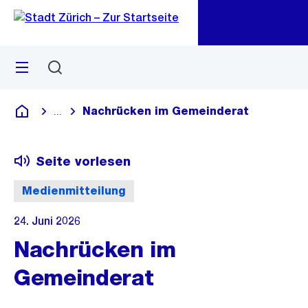
Zu
Zu
Sprunglink
Navigation
Menü
Suchen
M
öf
Nachrücken im Gemeinderat
...
Blende alle Breadcrumbs ein
Deutsch
Seite vorlesen
Medienmitteilung
24. Juni 2026
Nachrücken im
Gemeinderat