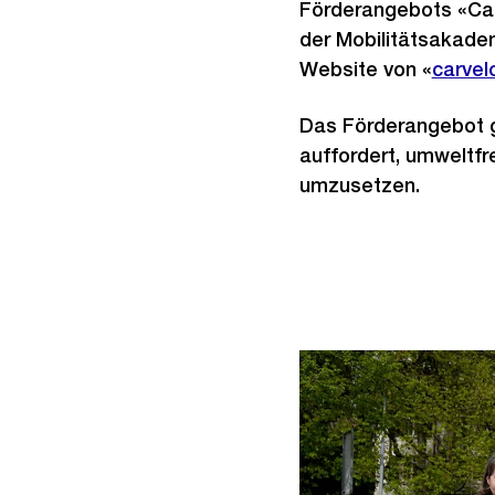
Förderangebots «Carv
der Mobilitätsakadem
Website von «
Extern
carvel
Link:
Das Förderangebot g
auffordert, umweltf
umzusetzen.