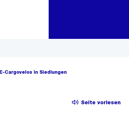
Zur Bereichsauswahl
Zum Inhalt
 E-Cargovelos in Siedlungen
Seite vorlesen