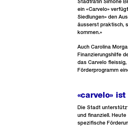
Stadträtin Simone Bra
ein «Carvelo» verfüg
Siedlungen» den Ausb
äusserst praktisch, s
kommen.»
Auch Carolina Morgan-
Finanzierungshilfe d
das Carvelo fleissig,
Förderprogramm einen
«carvelo» is
Die Stadt unterstüt
und finanziell. Heute
spezifische Förderun