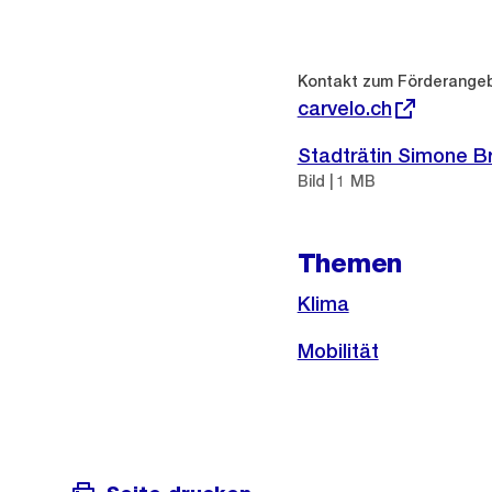
Weitere
Informationen
Externer
Kontakt zum Förderange
Link:
carvelo.ch
Stadträtin Simone Br
Bild | 1 MB
Themen
Klima
Mobilität