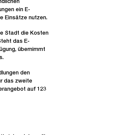
ndlichen
ngen ein E-
re Einsätze nutzen.
die Stadt die Kosten
Steht das E-
rfügung, übernimmt
s.
edlungen den
ür das zweite
derangebot auf 123