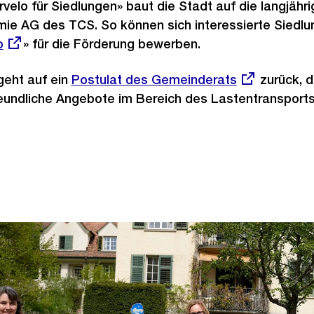
elo für Siedlungen» baut die Stadt auf die langjähri
ie AG des TCS. So können sich interessierte Siedlun
er
o
» für die Förderung bewerben.
eht auf ein
Externer
Postulat des Gemeinderats
zurück, d
reundliche Angebote im Bereich des Lastentransports
Link: