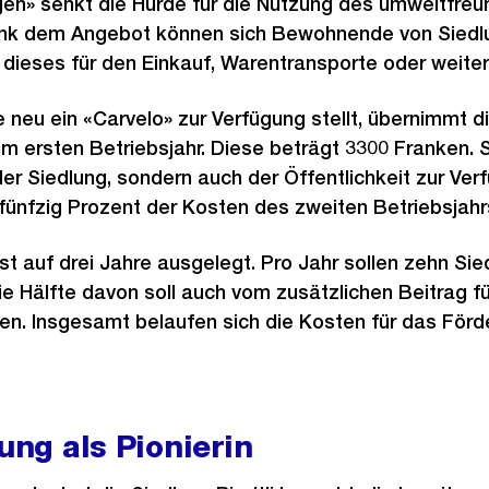
gen» senkt die Hürde für die Nutzung des umweltfreu
ank dem Angebot können sich Bewohnende von Siedlu
 dieses für den Einkauf, Warentransporte oder weite
ie neu ein «Carvelo» zur Verfügung stellt, übernimmt 
im ersten Betriebsjahr. Diese beträgt 3300 Franken. 
der Siedlung, sondern auch der Öffentlichkeit zur Ve
 fünfzig Prozent der Kosten des zweiten Betriebsjahr
t auf drei Jahre ausgelegt. Pro Jahr sollen zehn Si
ie Hälfte davon soll auch vom zusätzlichen Beitrag f
eren. Insgesamt belaufen sich die Kosten für das För
ung als Pionierin