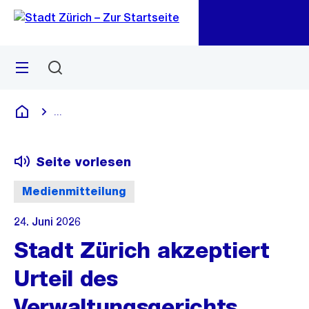
Zu
Zu
Sprunglink
Navigation
Menü
Suchen
M
öf
...
Blende alle Breadcrumbs ein
Deutsch
Seite vorlesen
Medienmitteilung
24. Juni 2026
Stadt Zürich akzeptiert
Urteil des
Verwaltungsgerichts