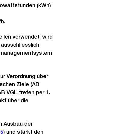
ilowattstunden (kWh)
h.
llen verwendet, wird
ausschliesslich
rgiemanagementsystem
zur Verordnung über
schen Ziele (AB
AB VGL treten per 1.
kt über die
Externer
Link:
en Ausbau der
25
) und stärkt den