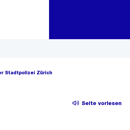
Zur Bereichsauswahl
Zum Inhalt
er Stadtpolizei Zürich
Seite vorlesen