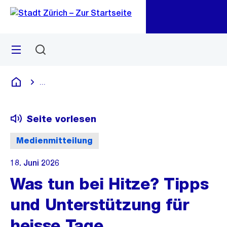
Zu
Zu
Sprunglink
Navigation
Menü
Suchen
M
öf
...
Blende alle Breadcrumbs ein
Deutsch
Seite vorlesen
Medienmitteilung
18. Juni 2026
Was tun bei Hitze? Tipps
und Unterstützung für
heisse Tage