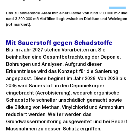
Ö
f
Das zu sanierende Areal mit einer Fläche von rund 200 000 m2 und
rund 3 300 000 m3 Abfällen liegt zwischen Dietikon und Weiningen
f
(rot markiert).
n
e
Mit Sauerstoff gegen Schadstoffe
B
Bis im Jahr 2027 stehen Vorarbeiten an. Sie
i
beinhalten eine Gesamtbetrachtung der Deponie,
l
Bohrungen und Analysen. Aufgrund dieser
d
Erkenntnisse wird das Konzept für die Sanierung
i
angepasst. Diese beginnt im Jahr 2028. Von 2028 bis
n
2035 wird Sauerstoff in den Deponiekörper
eingebracht (Aerobisierung), wodurch organische
G
Schadstoffe schneller unschädlich gemacht sowie
r
die Bildung von Methan, Vinylchlorid und Ammonium
o
reduziert werden. Weiter werden das
s
Grundwassermonitoring ausgeweitet und bei Bedarf
s
Massnahmen zu dessen Schutz ergriffen.
a