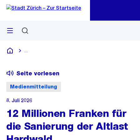
Zu
Zu
Sprunglink
Navigation
Menü
Suchen
M
öf
...
Blende alle Breadcrumbs ein
Deutsch
Seite vorlesen
Medienmitteilung
8. Juli 2026
12 Millionen Franken für
die Sanierung der Altlast
Hardwald