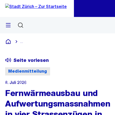
Zu
Zu
Sprunglink
Navigation
Menü
Suchen
M
öf
...
Blende alle Breadcrumbs ein
Deutsch
Seite vorlesen
Medienmitteilung
8. Juli 2026
Fernwärmeausbau und
Aufwertungsmassnahmen
in vier Strassenzügen in