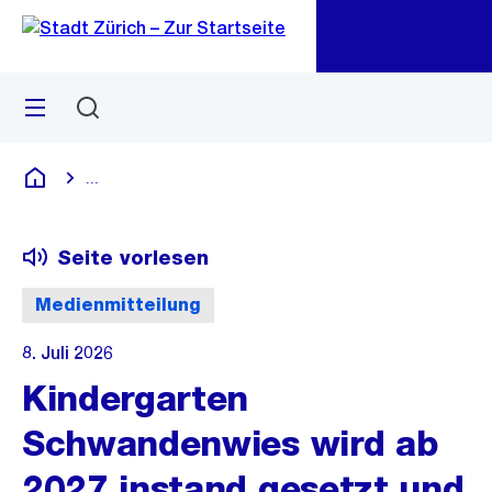
Zu
Zu
Sprunglink
Navigation
Menü
Suchen
M
öf
...
Blende alle Breadcrumbs ein
Deutsch
Seite vorlesen
Medienmitteilung
8. Juli 2026
Kindergarten
Schwandenwies wird ab
2027 instand gesetzt und