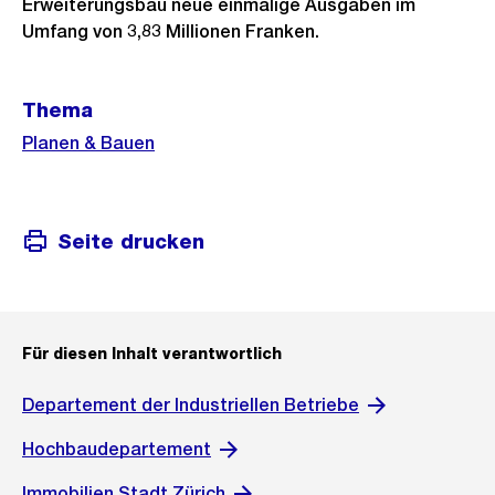
Erweiterungsbau neue einmalige Ausgaben im
Umfang von 3,83 Millionen Franken.
Weitere
Thema
Informationen
Planen & Bauen
Seite drucken
Für diesen Inhalt verantwortlich
Departement der Industriellen Betriebe
Hochbaudepartement
Immobilien Stadt Zürich