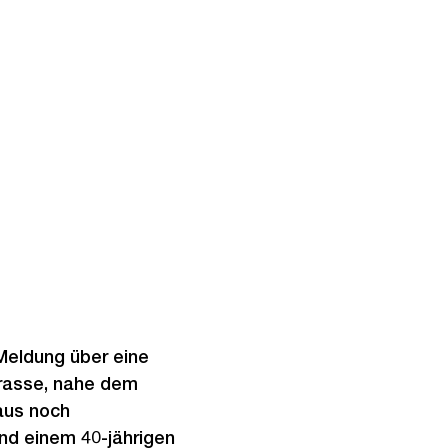
 Meldung über eine
trasse, nahe dem
aus noch
nd einem 40-jährigen