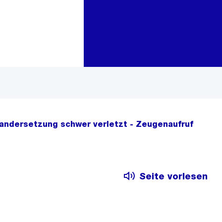
Zur Bereichsauswahl
Zum Inhalt
andersetzung schwer verletzt - Zeugenaufruf
Seite vorlesen